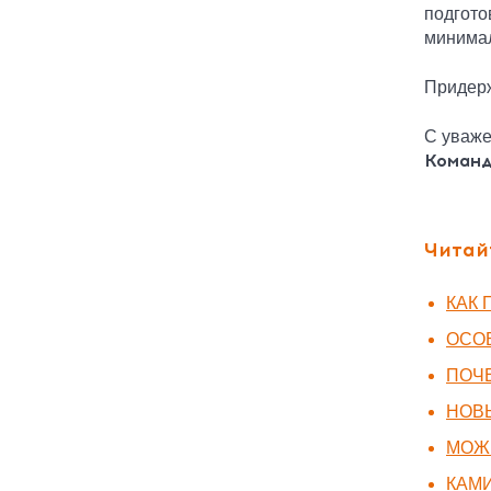
подгото
минимал
Придерж
С уваже
Команд
Читай
КАК 
ОСО
ПОЧЕ
НОВ
МОЖ
КАМ