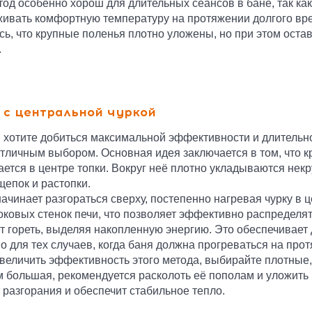
тод особенно хорош для длительных сеансов в бане, так к
ивать комфортную температуру на протяжении долгого вре
сь, что крупные поленья плотно уложены, но при этом оста
.
 с центральной чуркой
 хотите добиться максимальной эффективности и длительно
отличным выбором. Основная идея заключается в том, что к
ется в центре топки. Вокруг неё плотно укладываются некр
щепок и растопки.
ачинает разгораться сверху, постепенно нагревая чурку в 
оковых стенок печи, что позволяет эффективно распределят
т гореть, выделяя накопленную энергию. Это обеспечивает 
о для тех случаев, когда баня должна прогреваться на про
величить эффективность этого метода, выбирайте плотные
 большая, рекомендуется расколоть её пополам и уложить п
 разгорания и обеспечит стабильное тепло.