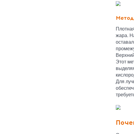
Метод
Плотная
жара. Н
оставал
промежу
Верхний
Этот ме
выделяя
кислоро
Для луч
обеспеч
требует
Поче