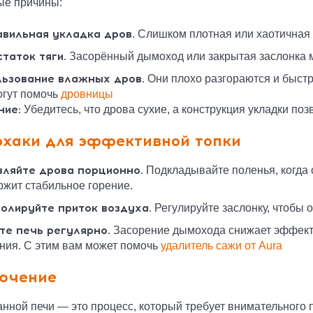
ые причины:
вильная укладка дров.
Слишком плотная или хаотичная з
таток тяги.
Засорённый дымоход или закрытая заслонка ме
ьзование влажных дров.
Они плохо разгораются и быстр
огут помочь
дровницы
ние:
Убедитесь, что дрова сухие, а конструкция укладки по
хаки для эффективной топки
ляйте дрова порционно.
Подкладывайте поленья, когда 
ржит стабильное горение.
олируйте приток воздуха.
Регулируйте заслонку, чтобы о
те печь регулярно.
Засорение дымохода снижает эффекти
ания. С этим вам может помочь
удалитель сажи от Aura
ючение
анной печи — это процесс, который требует внимательного