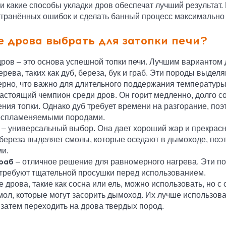
 и какие способы укладки дров обеспечат лучший результат. 
транённых ошибок и сделать банный процесс максимальн
е дрова выбрать для затопки печи?
ров – это основа успешной топки печи. Лучшим вариантом 
ерева, таких как дуб, береза, бук и граб. Эти породы выдел
рно, что важно для длительного поддержания температуры
астоящий чемпион среди дров. Он горит медленно, долго с
ния топки. Однако дуб требует времени на разгорание, поэ
оспламеняемыми породами.
– универсальный выбор. Она дает хороший жар и прекрасн
береза выделяет смолы, которые оседают в дымоходе, поэт
и.
граб
– отличное решение для равномерного нагрева. Эти п
 требуют тщательной просушки перед использованием.
 дрова, такие как сосна или ель, можно использовать, но 
мол, которые могут засорить дымоход. Их лучше использова
а затем переходить на дрова твердых пород.