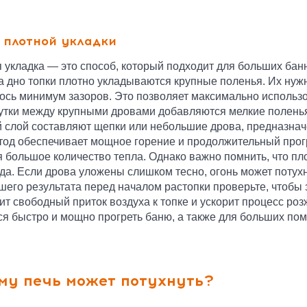
 плотной укладки
 укладка — это способ, который подходит для больших бан
а дно топки плотно укладываются крупные поленья. Их нуж
ось минимум зазоров. Это позволяет максимально использо
тки между крупными дровами добавляются мелкие поленья,
 слой составляют щепки или небольшие дрова, предназнач
тод обеспечивает мощное горение и продолжительный прогр
 большое количество тепла. Однако важно помнить, что пло
да. Если дрова уложены слишком тесно, огонь может потухн
шего результата перед началом растопки проверьте, чтобы
ит свободный приток воздуха к топке и ускорит процесс розж
ся быстро и мощно прогреть баню, а также для больших по
му печь может потухнуть?