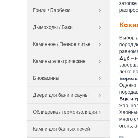
затопке
распрос
Грили / Барбекю
Каки
Дымоходы / Баки
Выбор д
Каминное / Печное литье
пород д
равноме
Дуб
– н
Камины электрические
заверше
легко в
Биокамины
Береза
Однако 
породам
Двери для бани и сауны
Бук и 
жар, но
Облицовка / термоизоляция
Хвойные
много с
огонь, 
Камни для банных печей