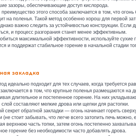
ие зазоры, обеспечивающие доступ кислорода.
 преимущество этого способа заключается в том, что огонь 
ит на поленья. Такой метод особенно хорош для первой зато
Однако важно следить за устойчивостью конструкции. Если
ься, и процесс разгорания станет менее эффективным.
обиться максимальной эффективности, используйте сухие 
тся и поддержат стабильное горение в начальной стадии то
ная закладка
тод идеально подходит для тех случаев, когда требуется р
 заключается в том, что крупные поленья размещаются на д
ивая длительное и постепенное горение. На них укладываю
 слой составляют мелкие дрова или щепки для растопки.
й секрет обратной закладки — огонь начинает гореть сверх
 (не стоит забывать, что легче всего затопить печь можно,
ая верхнюю часть топки, затем огонь постепенно захватыва
ное горение без необходимости часто добавлять дрова.