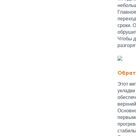
небольш
Главное
переход
сроки. 
обрушит
Чтобы д
разгоря
Обрат
Этот ме
укладки
обеспеч
верхний
Основно
первыми
прогрев
стабиль