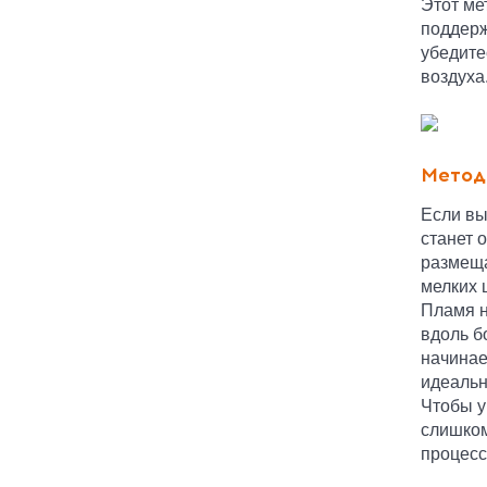
Этот ме
поддерж
убедите
воздуха
Метод
Если вы
станет 
размеща
мелких 
Пламя н
вдоль б
начинае
идеальн
Чтобы у
слишком
процесс