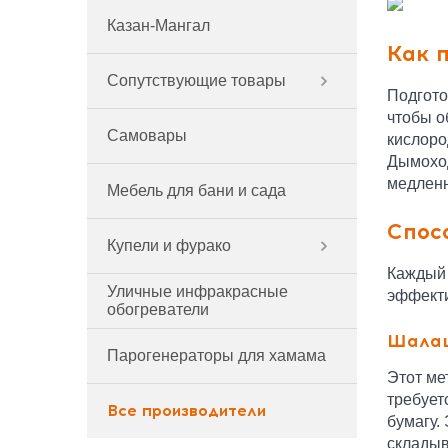
Казан-Мангал
Как 
Сопутствующие товары
Подгото
чтобы о
Самовары
кислоро
Дымоход
медленн
Мебель для бани и сада
Спос
Купели и фурако
Каждый 
Уличные инфракрасные
эффект
обогреватели
Шала
Парогенераторы для хамама
Этот ме
требует
Все производители
бумагу.
складыв