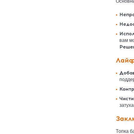
Основн
Непра
Недос
Испол
вам м
Реше
Лайф
Добав
подде
Контр
Чисти
затух
Закл
Топка б