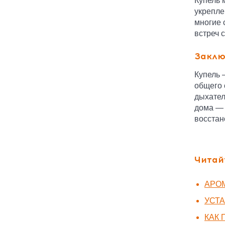
Купель 
укрепле
многие 
встреч 
Заклю
Купель 
общего 
дыхател
дома — 
восстан
Читай
АРО
УСТА
КАК