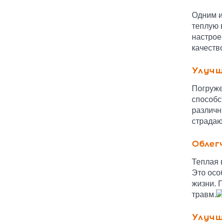
Одним и
теплую 
настрое
качеств
Улучш
Погруже
способс
различн
страдаю
Облег
Теплая 
Это осо
жизни. 
травм.
Улучш