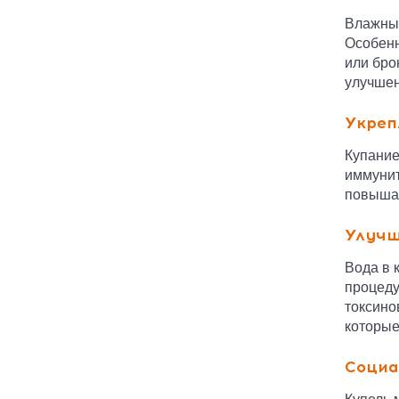
Влажный
Особенн
или бро
улучшен
Укреп
Купание
иммунит
повышае
Улучш
Вода в 
процеду
токсино
которые
Социа