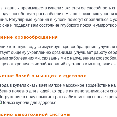
з главных преимуществ купели является ее способность сн
воду способствует расслаблению мышц, снижению уровня к
ния. Регулярные купания в купели помогут справляться с у
о сна и подарят вам состояние глубокого покоя и умиротвор
ение кровообращения
ние в теплую воду стимулирует кровообращение, улучшая п
твует общему укреплению организма, улучшает работу серд
ыми заболеваниями, связанными с нарушением кровообращ
щих от хронических заболеваний суставов и мышц, таких ка
чение болей в мышцах и суставах
вода в купели оказывает мягкое массажное воздействие на
бенно полезно для людей, которые активно занимаются спо
Погружение в воду помогает расслабить мышцы после трени
ение дыхательной системы