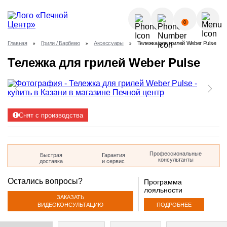
О КОМПАНИИ
0
УСЛУГИ
Главная
Грили / Барбекю
Аксессуары
Тележка для грилей Weber Pulse
КАК КУПИТЬ?
Тележка для грилей Weber Pulse
ГАЛЕРЕЯ
Позвонить
ПОЛЕЗНЫЕ СТАТЬИ
НОВОСТИ
8 (843) 570-64-51
КОНТАКТЫ
Снят с производства
8 (937) 615-32-40
Профессиональные
Быстрая
Гарантия
консультанты
доставка
и сервис
Остались вопросы?
Программа
лояльности
ЗАКАЗАТЬ
ПОДРОБНЕЕ
ВИДЕОКОНСУЛЬТАЦИЮ