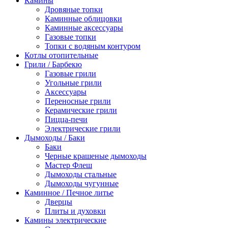
Камины
Дровяные топки
Каминные облицовки
Каминные аксессуары
Газовые топки
Топки с водяным контуром
Котлы отопительные
Грили / Барбекю
Газовые грили
Угольные грили
Аксессуары
Переносные грили
Керамические грили
Пицца-печи
Электрические грили
Дымоходы / Баки
Баки
Черные крашеные дымоходы
Мастер Флеш
Дымоходы стальные
Дымоходы чугунные
Каминное / Печное литье
Дверцы
Плиты и духовки
Камины электрические