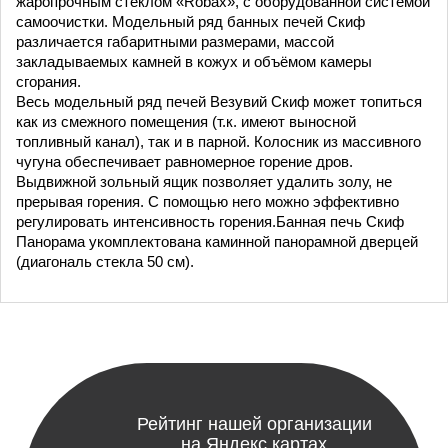
жаропрочным стеклом «Robax», с оборудованной системой
самоочистки. Модельный ряд банных печей Скиф
различается габаритными размерами, массой
закладываемых камней в кожух и объёмом камеры
сгорания.
Весь модельный ряд печей Везувий Скиф может топиться
как из смежного помещения (т.к. имеют выносной
топливный канал), так и в парной. Колосник из массивного
чугуна обеспечивает равномерное горение дров.
Выдвижной зольный ящик позволяет удалить золу, не
прерывая горения. С помощью него можно эффективно
регулировать интенсивность горения.Банная печь Скиф
Панорама укомплектована каминной панорамной дверцей
(диагональ стекла 50 см).
Рейтинг нашей организации
на Яндекс картах