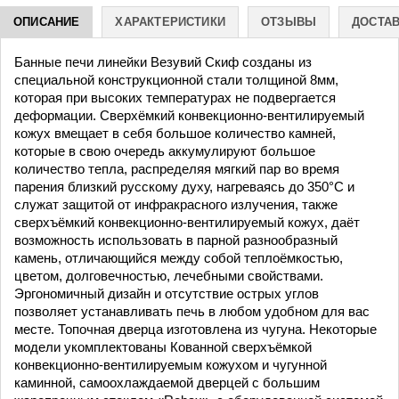
ОПИСАНИЕ
ХАРАКТЕРИСТИКИ
ОТЗЫВЫ
ДОСТА
дом 35
Банные печи линейки Везувий Скиф созданы из
специальной конструкционной стали толщиной 8мм,
которая при высоких температурах не подвергается
деформации. Сверхёмкий конвекционно-вентилируемый
кожух вмещает в себя большое количество камней,
которые в свою очередь аккумулируют большое
количество тепла, распределяя мягкий пар во время
парения близкий русскому духу, нагреваясь до 350°С и
служат защитой от инфракрасного излучения, также
сверхъёмкий конвекционно-вентилируемый кожух, даёт
возможность использовать в парной разнообразный
камень, отличающийся между собой теплоёмкостью,
цветом, долговечностью, лечебными свойствами.
Эргономичный дизайн и отсутствие острых углов
позволяет устанавливать печь в любом удобном для вас
месте. Топочная дверца изготовлена из чугуна. Некоторые
модели укомплектованы Кованной сверхъёмкой
конвекционно-вентилируемым кожухом и чугунной
каминной, самоохлаждаемой дверцей с большим