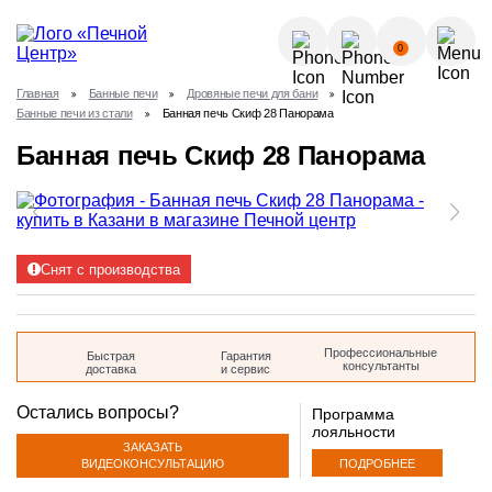
О КОМПАНИИ
0
УСЛУГИ
Главная
Банные печи
Дровяные печи для бани
КАК КУПИТЬ?
Банные печи из стали
Банная печь Скиф 28 Панорама
ГАЛЕРЕЯ
Позвонить
Банная печь Скиф 28 Панорама
ПОЛЕЗНЫЕ СТАТЬИ
НОВОСТИ
8 (843) 570-64-51
КОНТАКТЫ
Снят с производства
8 (937) 615-32-40
Профессиональные
Быстрая
Гарантия
консультанты
доставка
и сервис
Остались вопросы?
Программа
лояльности
ЗАКАЗАТЬ
ПОДРОБНЕЕ
ВИДЕОКОНСУЛЬТАЦИЮ