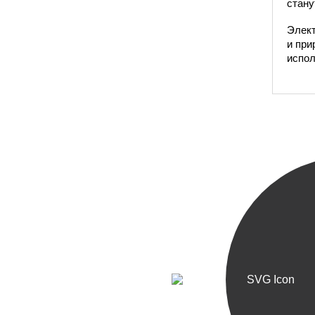
стану
Элек
и при
испол