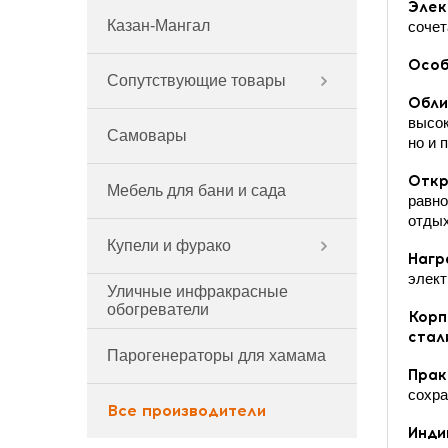
Элек
Казан-Мангал
сочет
Особ
Сопутствующие товары
Обли
высок
Самовары
но и 
Откр
Мебель для бани и сада
равно
отдых
Купели и фурако
Нагр
элект
Уличные инфракрасные
обогреватели
Корп
стал
Парогенераторы для хамама
Прак
сохра
Все производители
Инди