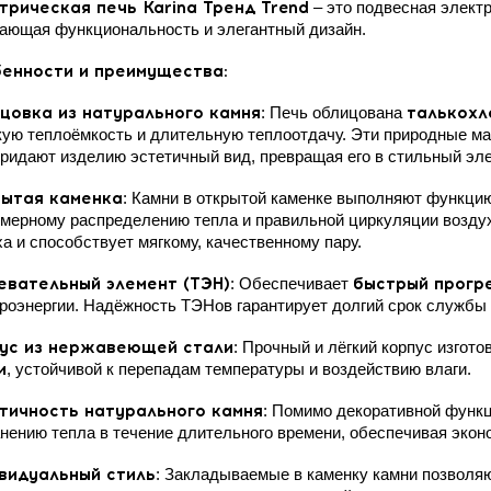
трическая печь Karina Тренд Trend
– это подвесная электр
ающая функциональность и элегантный дизайн.
енности и преимущества:
цовка из натурального камня
: Печь облицована
талькохл
ую теплоёмкость и длительную теплоотдачу. Эти природные м
придают изделию эстетичный вид, превращая его в стильный эл
ытая каменка
: Камни в открытой каменке выполняют функц
мерному распределению тепла и правильной циркуляции возду
а и способствует мягкому, качественному пару.
евательный элемент (ТЭН)
: Обеспечивает
быстрый прогр
роэнергии. Надёжность ТЭНов гарантирует долгий срок службы
ус из нержавеющей стали
: Прочный и лёгкий корпус изгот
и
, устойчивой к перепадам температуры и воздействию влаги.
тичность натурального камня
: Помимо декоративной функц
нению тепла в течение длительного времени, обеспечивая экон
видуальный стиль
: Закладываемые в каменку камни позволя