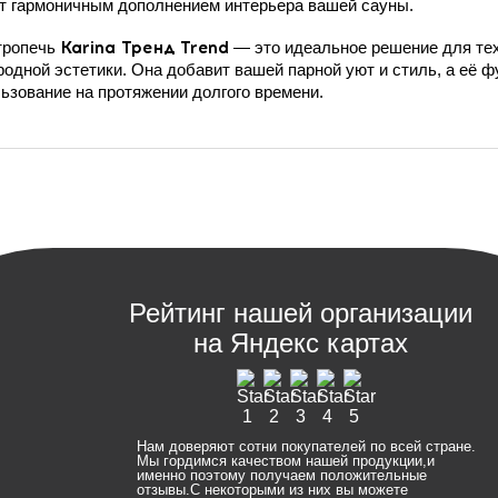
т гармоничным дополнением интерьера вашей сауны.
тропечь
Karina Тренд Trend
— это идеальное решение для тех
родной эстетики. Она добавит вашей парной уют и стиль, а её
ьзование на протяжении долгого времени.
Рейтинг нашей организации
на Яндекс картах
Нам доверяют сотни покупателей по всей стране.
Мы гордимся качеством нашей продукции,и
именно поэтому получаем положительные
отзывы.С некоторыми из них вы можете