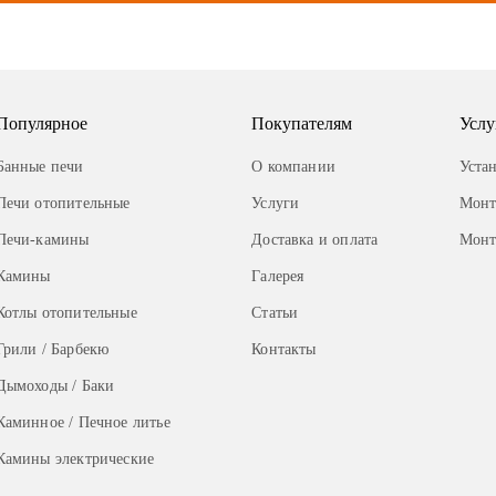
Популярное
Покупателям
Услу
Банные печи
О компании
Уста
Печи отопительные
Услуги
Монт
Печи-камины
Доставка и оплата
Монт
Камины
Галерея
Котлы отопительные
Статьи
Грили / Барбекю
Контакты
Дымоходы / Баки
Каминное / Печное литье
Камины электрические