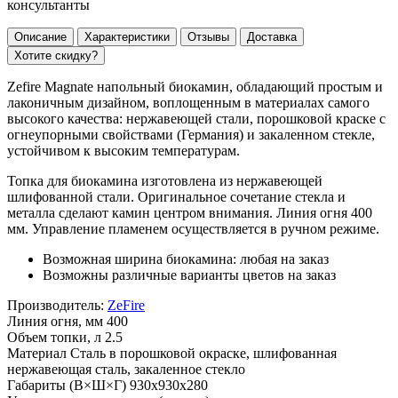
консультанты
Описание
Характеристики
Отзывы
Доставка
Хотите скидку?
Zefire Magnate напольный биокамин, обладающий простым и
лаконичным дизайном, воплощенным в материалах самого
высокого качества: нержавеющей стали, порошковой краске с
огнеупорными свойствами (Германия) и закаленном стекле,
устойчивом к высоким температурам.
Топка для биокамина изготовлена из нержавеющей
шлифованной стали. Оригинальное сочетание стекла и
металла сделают камин центром внимания. Линия огня 400
мм. Управление пламенем осуществляется в ручном режиме.
Возможная ширина биокамина: любая на заказ
Возможны различные варианты цветов на заказ
Производитель:
ZeFire
Линия огня, мм
400
Объем топки, л
2.5
Материал
Сталь в порошковой окраске, шлифованная
нержавеющая сталь, закаленное стекло
Габариты (В×Ш×Г)
930х930х280