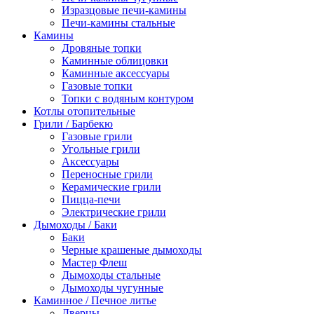
Изразцовые печи-камины
Печи-камины стальные
Камины
Дровяные топки
Каминные облицовки
Каминные аксессуары
Газовые топки
Топки с водяным контуром
Котлы отопительные
Грили / Барбекю
Газовые грили
Угольные грили
Аксессуары
Переносные грили
Керамические грили
Пицца-печи
Электрические грили
Дымоходы / Баки
Баки
Черные крашеные дымоходы
Мастер Флеш
Дымоходы стальные
Дымоходы чугунные
Каминное / Печное литье
Дверцы