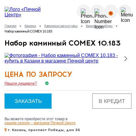
О КОМПАНИИ
0
УСЛУГИ
Главная
Камины
Каминные аксессуары
Каминные наборы
КАК КУПИТЬ?
Набор каминный COMEX 10.183
ГАЛЕРЕЯ
Позвонить
Набор каминный COMEX 10.183
ПОЛЕЗНЫЕ СТАТЬИ
НОВОСТИ
8 (843) 570-64-51
КОНТАКТЫ
ЦЕНА ПО ЗАПРОСУ
8 (937) 615-32-40
Нашли дешевле?
ЗАКАЗАТЬ
В КРЕДИТ
Вы можете приобрести этот товар в
нашем салоне – магазине Печной Центр
г. Казань, проспект Победы, дом 35