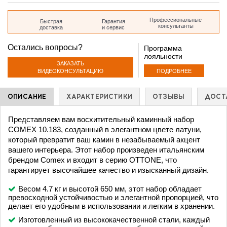
дом 35
Профессиональные
Быстрая
Гарантия
консультанты
доставка
и сервис
Остались вопросы?
Программа
лояльности
ЗАКАЗАТЬ
ПОДРОБНЕЕ
ВИДЕОКОНСУЛЬТАЦИЮ
ОПИСАНИЕ
ХАРАКТЕРИСТИКИ
ОТЗЫВЫ
ДОСТ
Представляем вам восхитительный каминный набор
COMEX 10.183, созданный в элегантном цвете латуни,
который превратит ваш камин в незабываемый акцент
вашего интерьера. Этот набор произведен итальянским
брендом Comex и входит в серию OTTONE, что
гарантирует высочайшее качество и изысканный дизайн.
Весом 4.7 кг и высотой 650 мм, этот набор обладает
превосходной устойчивостью и элегантной пропорцией, что
делает его удобным в использовании и легким в хранении.
Изготовленный из высококачественной стали, каждый