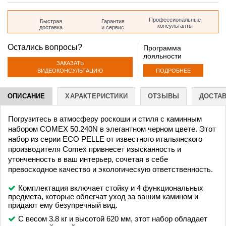
дом 35
Профессиональные
Быстрая
Гарантия
консультанты
доставка
и сервис
Остались вопросы?
Программа
лояльности
ЗАКАЗАТЬ
ПОДРОБНЕЕ
ВИДЕОКОНСУЛЬТАЦИЮ
ОПИСАНИЕ
ХАРАКТЕРИСТИКИ
ОТЗЫВЫ
ДОСТА
Погрузитесь в атмосферу роскоши и стиля с каминным
набором COMEX 50.240N в элегантном черном цвете. Этот
набор из серии ECO PELLE от известного итальянского
производителя Comex привнесет изысканность и
утонченность в ваш интерьер, сочетая в себе
превосходное качество и экологическую ответственность.
Комплектация включает стойку и 4 функциональных
предмета, которые облегчат уход за вашим камином и
придают ему безупречный вид.
С весом 3.8 кг и высотой 620 мм, этот набор обладает