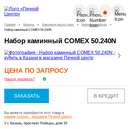
О КОМПАНИИ
0
УСЛУГИ
Главная
Камины
Каминные аксессуары
Каминные наборы
КАК КУПИТЬ?
Набор каминный COMEX 50.240N
ГАЛЕРЕЯ
Позвонить
Набор каминный COMEX 50.240N
ПОЛЕЗНЫЕ СТАТЬИ
НОВОСТИ
8 (843) 570-64-51
КОНТАКТЫ
ЦЕНА ПО ЗАПРОСУ
8 (937) 615-32-40
Нашли дешевле?
ЗАКАЗАТЬ
В КРЕДИТ
Вы можете приобрести этот товар в
нашем салоне – магазине Печной Центр
г. Казань, проспект Победы, дом 35