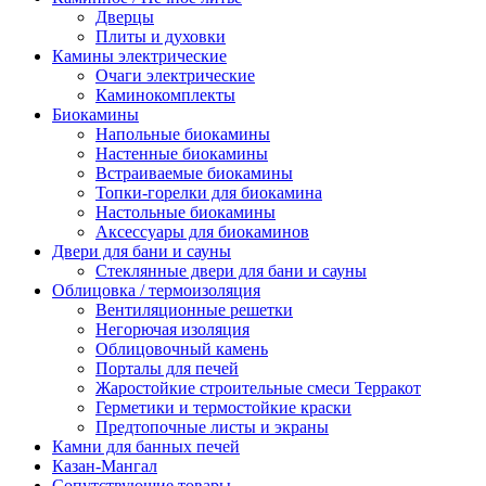
Дверцы
Плиты и духовки
Камины электрические
Очаги электрические
Каминокомплекты
Биокамины
Напольные биокамины
Настенные биокамины
Встраиваемые биокамины
Топки-горелки для биокамина
Настольные биокамины
Аксессуары для биокаминов
Двери для бани и сауны
Стеклянные двери для бани и сауны
Облицовка / термоизоляция
Вентиляционные решетки
Негорючая изоляция
Облицовочный камень
Порталы для печей
Жаростойкие строительные смеси Терракот
Герметики и термостойкие краски
Предтопочные листы и экраны
Камни для банных печей
Казан-Мангал
Сопутствующие товары