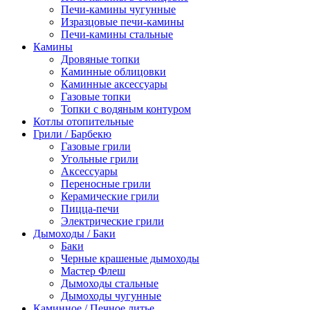
Печи-камины чугунные
Изразцовые печи-камины
Печи-камины стальные
Камины
Дровяные топки
Каминные облицовки
Каминные аксессуары
Газовые топки
Топки с водяным контуром
Котлы отопительные
Грили / Барбекю
Газовые грили
Угольные грили
Аксессуары
Переносные грили
Керамические грили
Пицца-печи
Электрические грили
Дымоходы / Баки
Баки
Черные крашеные дымоходы
Мастер Флеш
Дымоходы стальные
Дымоходы чугунные
Каминное / Печное литье