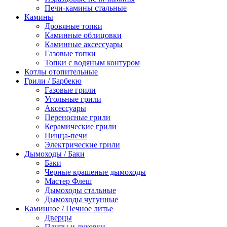
Печи-камины стальные
Камины
Дровяные топки
Каминные облицовки
Каминные аксессуары
Газовые топки
Топки с водяным контуром
Котлы отопительные
Грили / Барбекю
Газовые грили
Угольные грили
Аксессуары
Переносные грили
Керамические грили
Пицца-печи
Электрические грили
Дымоходы / Баки
Баки
Черные крашеные дымоходы
Мастер Флеш
Дымоходы стальные
Дымоходы чугунные
Каминное / Печное литье
Дверцы
Плиты и духовки