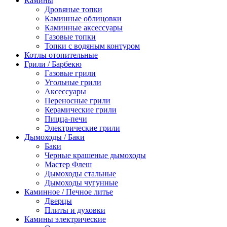
Камины
Дровяные топки
Каминные облицовки
Каминные аксессуары
Газовые топки
Топки с водяным контуром
Котлы отопительные
Грили / Барбекю
Газовые грили
Угольные грили
Аксессуары
Переносные грили
Керамические грили
Пицца-печи
Электрические грили
Дымоходы / Баки
Баки
Черные крашеные дымоходы
Мастер Флеш
Дымоходы стальные
Дымоходы чугунные
Каминное / Печное литье
Дверцы
Плиты и духовки
Камины электрические