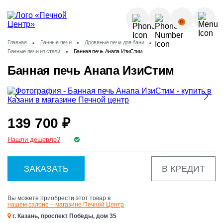
О КОМПАНИИ
0
УСЛУГИ
Главная
Банные печи
Дровяные печи для бани
КАК КУПИТЬ?
Банные печи из стали
Банная печь Анапа ИзиСтим
ГАЛЕРЕЯ
Позвонить
Банная печь Анапа ИзиСтим
ПОЛЕЗНЫЕ СТАТЬИ
НОВОСТИ
8 (843) 570-64-51
КОНТАКТЫ
139 700 ₽
8 (937) 615-32-40
Нашли дешевле?
ЗАКАЗАТЬ
В КРЕДИТ
Вы можете приобрести этот товар в
нашем салоне – магазине Печной Центр
г. Казань, проспект Победы, дом 35