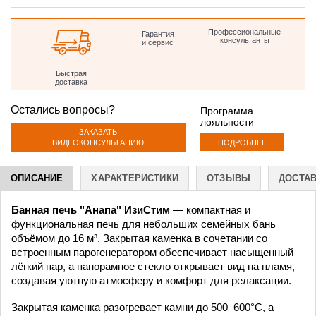
дом 35
Профессиональные
Гарантия
консультанты
и сервис
Быстрая
доставка
Остались вопросы?
Программа
лояльности
ЗАКАЗАТЬ
ПОДРОБНЕЕ
ВИДЕОКОНСУЛЬТАЦИЮ
ОПИСАНИЕ
ХАРАКТЕРИСТИКИ
ОТЗЫВЫ
ДОСТА
Банная печь "Анапа" ИзиСтим
— компактная и
функциональная печь для небольших семейных бань
объёмом до 16 м³. Закрытая каменка в сочетании со
встроенным парогенератором обеспечивает насыщенный
лёгкий пар, а панорамное стекло открывает вид на пламя,
создавая уютную атмосферу и комфорт для релаксации.
Закрытая каменка разогревает камни до 500–600°C, а