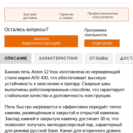
дом 35
Профессиональные
Быстрая
Гарантия
консультанты
доставка
и сервис
Остались вопросы?
Программа
лояльности
ЗАКАЗАТЬ
ПОДРОБНЕЕ
ВИДЕОКОНСУЛЬТАЦИЮ
ОПИСАНИЕ
ХАРАКТЕРИСТИКИ
ОТЗЫВЫ
ДОСТ
Банная печь Aston 12 Inox изготовлена из нержавеющей
стали марки AISI 430, что обеспечивает высокую
устойчивость к окислению и прогару. Сварные швы
выполнены роботизированным способом, что гарантирует
стабильное качество и долговечность конструкции.
Печь быстро нагревается и эффективно передаёт тепло
камням, размещённым в закрытой и открытой каменках.
Заклад камней в закрытую каменку достигает 30 кг, что
позволяет получать мелкодисперсный пар, характерный
для режима русской бани. Канал для вторичного дожига