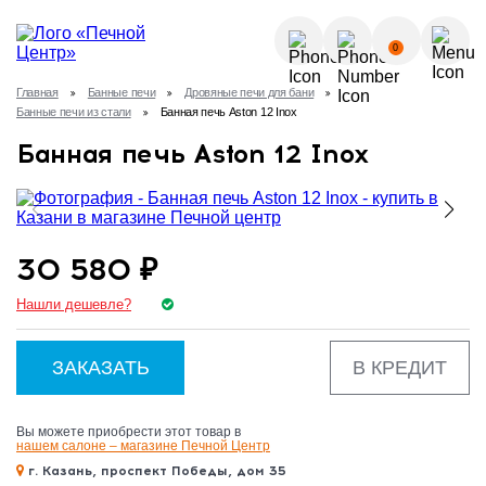
О КОМПАНИИ
0
УСЛУГИ
Главная
Банные печи
Дровяные печи для бани
КАК КУПИТЬ?
Банные печи из стали
Банная печь Aston 12 Inox
ГАЛЕРЕЯ
Позвонить
Банная печь Aston 12 Inox
ПОЛЕЗНЫЕ СТАТЬИ
НОВОСТИ
8 (843) 570-64-51
КОНТАКТЫ
30 580 ₽
8 (937) 615-32-40
Нашли дешевле?
ЗАКАЗАТЬ
В КРЕДИТ
Вы можете приобрести этот товар в
нашем салоне – магазине Печной Центр
г. Казань, проспект Победы, дом 35