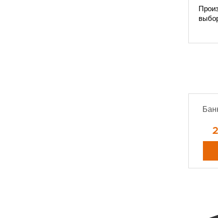
Произ
выбор
Бан