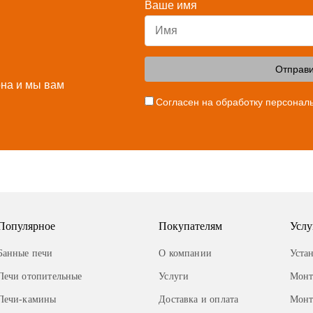
Ваше имя
Отправи
она и мы вам
Согласен на обработку персонал
Популярное
Покупателям
Услу
Банные печи
О компании
Уста
Печи отопительные
Услуги
Монт
Печи-камины
Доставка и оплата
Монт