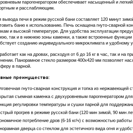
ровневым парогенератором обеспечивает насыщенный и легкий 
ортным и расслабляющим.
 вывода печи в режим русской бани составляет 120 минут зимой
товить баню к использованию. Печь оснащена гнуто-сварной кон
зкам и высокой температуре. Для удобства эксплуатации преду
юю, так и в нижнюю зоны каменки, а также встроенные функции 
бствует созданию индивидуального микроклимата и удобному у
работает как на дровах, расходуя от 6 до 16 кг в час, так и на 
нении. Панорамное стекло размером 400х420 мм позволяет нас
феру в парной.
вные преимущества
:
лговечная гнуто-сварная конструкция и топка из нержавеющей с
крытая съемная каменка с двухуровневым парогенератором для
нкция регулировки температуры и сушки парной для поддержан
стрый прогрев в режиме русской бани (120 мин зимой, 90 мин ле
ономичное потребление дров (6-16 кг/ч) с возможностью работы 
норамная дверца со стеклом для эстетичного вида огня и удобс