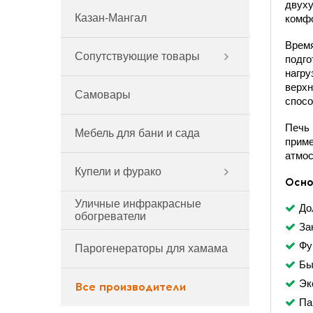
двуху
Казан-Мангал
комф
Время
Сопутствующие товары
подго
нагру
верхн
Самовары
спосо
Печь 
Мебель для бани и сада
приме
атмос
Купели и фурако
Осно
Уличные инфракрасные
До
обогреватели
За
Фу
Парогенераторы для хамама
Бы
Эк
Все производители
Па