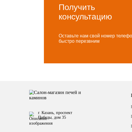
Получить
консультацию
Оставьте нам свой номер телеф
быстро перезвним
г. Казань, проспект
Победы, дом 35