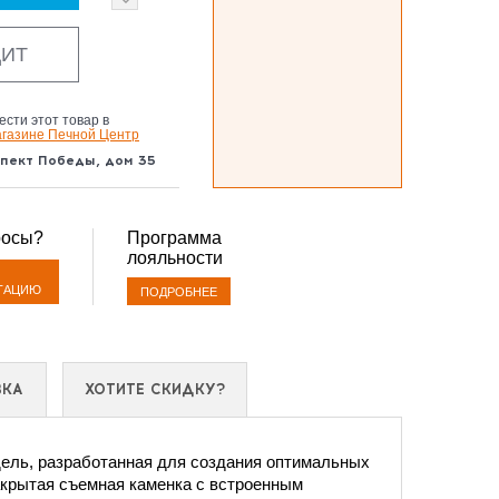
ДИТ
сти этот товар в
агазине Печной Центр
спект Победы, дом 35
росы?
Программа
лояльности
ТАЦИЮ
ПОДРОБНЕЕ
ВКА
ХОТИТЕ СКИДКУ?
дель, разработанная для создания оптимальных
акрытая съемная каменка с встроенным