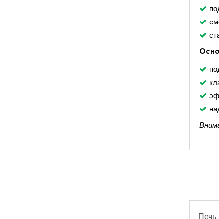
по
см
ст
Осно
по
кл
эф
на
Внима
Печь 