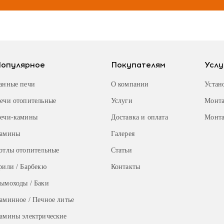
Популярное
Покупателям
Услу
анные печи
О компании
Устан
ечи отопительные
Услуги
Монта
ечи-камины
Доставка и оплата
Монта
амины
Галерея
отлы отопительные
Статьи
рили / Барбекю
Контакты
ымоходы / Баки
аминное / Печное литье
амины электрические