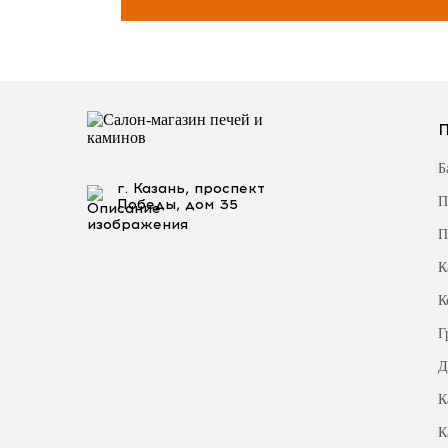
Б
г. Казань, проспект
П
Победы, дом 35
П
К
К
Г
Д
К
К