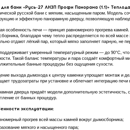
 для бани «Русь-27 ЛНЗП Профи Панорама (1.1)» Теплод
ической русской бани с мягким, насыщенным паром. Модель с
рукцию и эффектную панорамную дверцу, позволяющую наблюда
ая особенность печи — принцип равномерного прогрева камней.
борника, благодаря чему тепло распределяется по всей массе 
льно отдают лёгкий пар, который мягко заполняет парную, не пе
поддерживает умеренный температурный режим — до 90°C, что
ости. Такой баланс температуры и пара создаёт комфортный м
лжительные банные процедуры без ощущения сухости.
ние выхода дымохода к центру каменки упрощает монтаж и де
щает трудозатраты при установке и облегчает интеграцию печи
амная дверца придаёт модели дополнительную эстетичность, 
тление от банных процедур.
енности эксплуатации:
вномерный прогрев всей массы камней вокруг дымосборника;
разование мягкого и насыщенного пара;