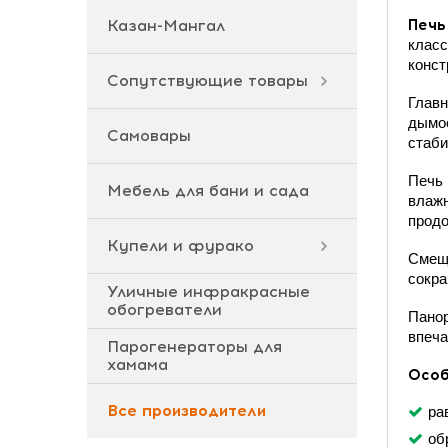
Казан-Мангал
Печь
класс
конст
Сопутствующие товары
Главн
дымос
Самовары
стаби
Печь 
Мебель для бани и сада
влажн
продо
Купели и фурако
Смеще
сокра
Уличные инфракрасные
обогреватели
Панор
впеча
Парогенераторы для
хамама
Особ
Все производители
ра
об