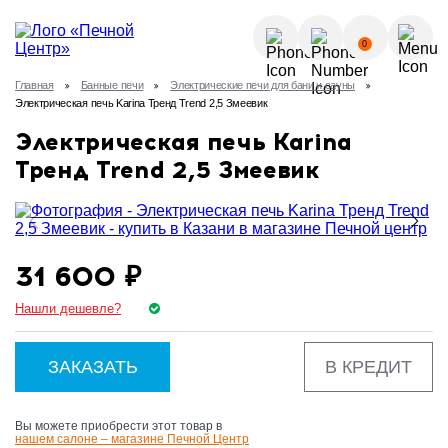
О КОМПАНИИ
0
УСЛУГИ
Главная
Банные печи
Электрические печи для бани и сауны
КАК КУПИТЬ?
Электрическая печь Karina Тренд Trend 2,5 Змеевик
ГАЛЕРЕЯ
Позвонить
Электрическая печь Karina
ПОЛЕЗНЫЕ СТАТЬИ
Тренд Trend 2,5 Змеевик
НОВОСТИ
8 (843) 570-64-51
КОНТАКТЫ
31 600 ₽
8 (937) 615-32-40
Нашли дешевле?
ЗАКАЗАТЬ
В КРЕДИТ
Вы можете приобрести этот товар в
нашем салоне – магазине Печной Центр