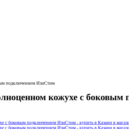
овым подключением ИзиСтим
полноценном кожухе с боковы