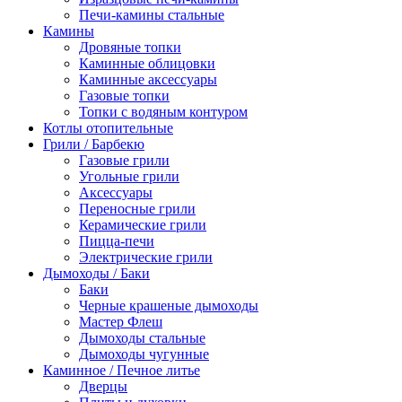
Печи-камины стальные
Камины
Дровяные топки
Каминные облицовки
Каминные аксессуары
Газовые топки
Топки с водяным контуром
Котлы отопительные
Грили / Барбекю
Газовые грили
Угольные грили
Аксессуары
Переносные грили
Керамические грили
Пицца-печи
Электрические грили
Дымоходы / Баки
Баки
Черные крашеные дымоходы
Мастер Флеш
Дымоходы стальные
Дымоходы чугунные
Каминное / Печное литье
Дверцы