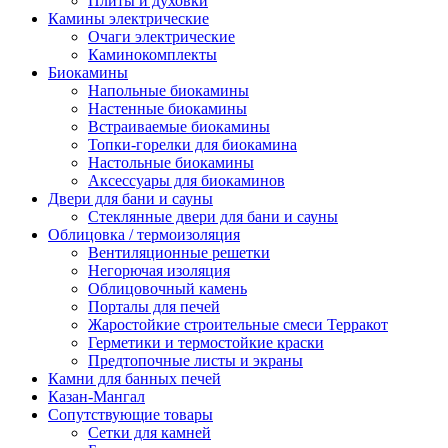
Плиты и духовки
Камины электрические
Очаги электрические
Каминокомплекты
Биокамины
Напольные биокамины
Настенные биокамины
Встраиваемые биокамины
Топки-горелки для биокамина
Настольные биокамины
Аксессуары для биокаминов
Двери для бани и сауны
Стеклянные двери для бани и сауны
Облицовка / термоизоляция
Вентиляционные решетки
Негорючая изоляция
Облицовочный камень
Порталы для печей
Жаростойкие строительные смеси Терракот
Герметики и термостойкие краски
Предтопочные листы и экраны
Камни для банных печей
Казан-Мангал
Сопутствующие товары
Сетки для камней