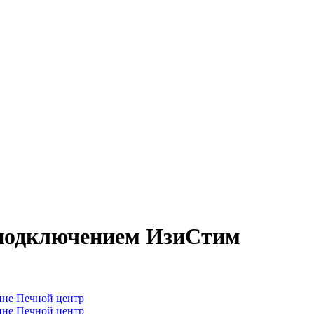
м подключением ИзиСтим