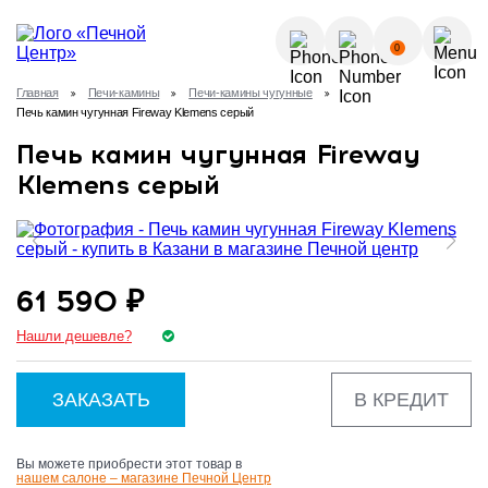
О КОМПАНИИ
0
УСЛУГИ
Главная
Печи-камины
Печи-камины чугунные
КАК КУПИТЬ?
Печь камин чугунная Fireway Klemens серый
ГАЛЕРЕЯ
Позвонить
Печь камин чугунная Fireway
ПОЛЕЗНЫЕ СТАТЬИ
Klemens серый
НОВОСТИ
8 (843) 570-64-51
КОНТАКТЫ
61 590 ₽
8 (937) 615-32-40
Нашли дешевле?
ЗАКАЗАТЬ
В КРЕДИТ
Вы можете приобрести этот товар в
нашем салоне – магазине Печной Центр