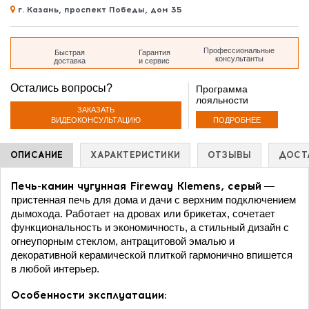
г. Казань, проспект Победы, дом 35
дом 35
Профессиональные
Быстрая
Гарантия
консультанты
доставка
и сервис
Остались вопросы?
Программа
лояльности
ЗАКАЗАТЬ
ПОДРОБНЕЕ
ВИДЕОКОНСУЛЬТАЦИЮ
ОПИСАНИЕ
ХАРАКТЕРИСТИКИ
ОТЗЫВЫ
ДОСТ
Печь-камин чугунная Fireway Klemens, серый
—
пристенная печь для дома и дачи с верхним подключением
дымохода. Работает на дровах или брикетах, сочетает
функциональность и экономичность, а стильный дизайн с
огнеупорным стеклом, антрацитовой эмалью и
декоративной керамической плиткой гармонично впишется
в любой интерьер.
Особенности эксплуатации: