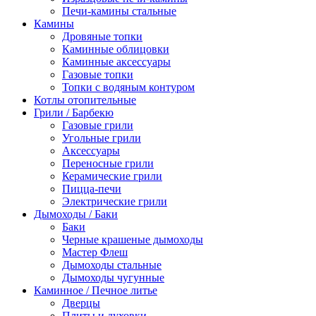
Печи-камины стальные
Камины
Дровяные топки
Каминные облицовки
Каминные аксессуары
Газовые топки
Топки с водяным контуром
Котлы отопительные
Грили / Барбекю
Газовые грили
Угольные грили
Аксессуары
Переносные грили
Керамические грили
Пицца-печи
Электрические грили
Дымоходы / Баки
Баки
Черные крашеные дымоходы
Мастер Флеш
Дымоходы стальные
Дымоходы чугунные
Каминное / Печное литье
Дверцы
Плиты и духовки